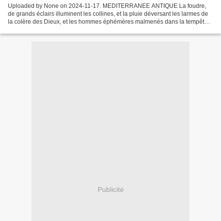
Uploaded by None on 2024-11-17. MEDITERRANEE ANTIQUE La foudre,
de grands éclairs illuminent les collines, et la pluie déversant les larmes de
la colère des Dieux, et les hommes éphémères malmenés dans la tempête ;
on ne sait pas encore ce qu'ils ont...
Publicité