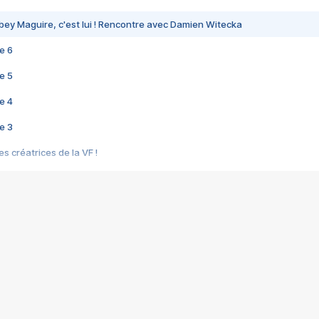
bey Maguire, c'est lui ! Rencontre avec Damien Witecka
e 6
e 5
e 4
e 3
s créatrices de la VF !
e 2
e 1
e Mektoub My Love arrive enfin ! Rencontre avec Shaïn Boumedine et Sal
i : après Toni en famille
elle réalise le bouleversant Dites lui que je l'aime
ais ! Rencontre autour de Vie privée de Rebecca Zlotowski