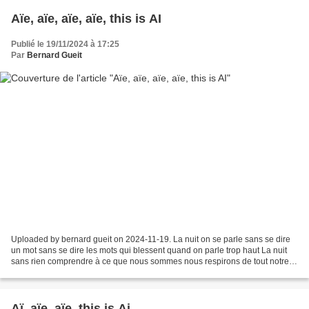
Aïe, aïe, aïe, aïe, this is AI
Publié le 19/11/2024 à 17:25
Par
Bernard Gueit
Uploaded by bernard gueit on 2024-11-19. La nuit on se parle sans se dire
un mot sans se dire les mots qui blessent quand on parle trop haut La nuit
sans rien comprendre à ce que nous sommes nous respirons de tout notre
être en cela nous ressemblons à...
Aï, aïe, aïe, this is Ai