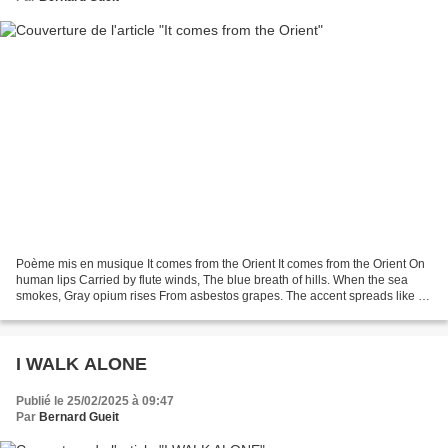
Poème mis en musique It comes from the Orient It comes from the Orient On
human lips Carried by flute winds, The blue breath of hills. When the sea
smokes, Gray opium rises From asbestos grapes. The accent spreads like a
river of flowers— Spiced syllables...
I WALK ALONE
Publié le 25/02/2025 à 09:47
Par
Bernard Gueit