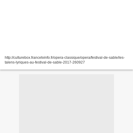
http://culturebox.francetvinfo.fr/opera-classique/opera/festival-de-sable/les-
talens-lyriques-au-festival-de-sable-2017-260927