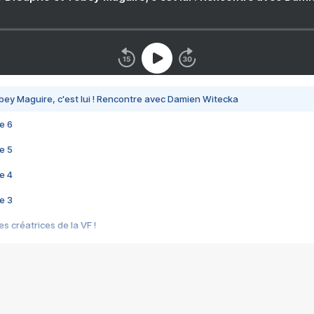
bey Maguire, c'est lui ! Rencontre avec Damien Witecka
e 6
e 5
e 4
e 3
s créatrices de la VF !
e 2
e 1
e Mektoub My Love arrive enfin ! Rencontre avec Shaïn Boumedine et Sal