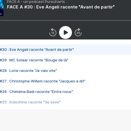
FACE A - un podcast Purecharts
FACE A #30 : Eve Angeli raconte "Avant de partir"
#30 : Eve Angeli raconte "Avant de partir"
#29 : MC Solaar raconte "Bouge de là"
28 : Lorie raconte "Je vais vite"
#27 : Christophe Willem raconte "Jacques a dit"
#26 : Chimène Badi raconte "Entre nous"
#25 : Indochine raconte "3e sexe"
#24 : Zaho raconte "C'est chelou"
#23 : Patrick Bruel raconte "Au café des délices"