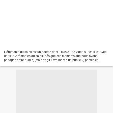
Cérémonie du soleil est un poème dont il existe une vidéo sur ce site. Avec
un "s" "Cérémonies du soleil" désigne ces moments que nous avons
partagés entre public, (mais s'agit-il vraiment d'un public ?) poètes et
musiciens lors des Parolades, chères...