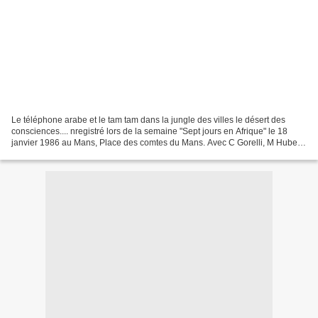
Le téléphone arabe et le tam tam dans la jungle des villes le désert des
consciences.... nregistré lors de la semaine "Sept jours en Afrique" le 18
janvier 1986 au Mans, Place des comtes du Mans. Avec C Gorelli, M Hubert
au saxo, Sidy Coulibaly, les percussionnistes...