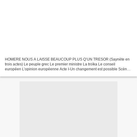
HOMERE NOUS A LAISSE BEAUCOUP PLUS Q’UN TRESOR (Saynète en
trois actes) Le peuple grec Le premier ministre La troïka Le conseil
européen L’opinion européenne Acte I-Un changement est possible Scène
1-Election d’un nouveau parlement et d’un nouveau gouvernement...