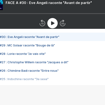
FACE A #30 : Eve Angeli raconte "Avant de partir"
#30 : Eve Angeli raconte "Avant de partir"
#29 : MC Solaar raconte "Bouge de là"
28 : Lorie raconte "Je vais vite"
#27 : Christophe Willem raconte "Jacques a dit"
#26 : Chimène Badi raconte "Entre nous"
#25 : Indochine raconte "3e sexe"
#24 : Zaho raconte "C'est chelou"
#23 : Patrick Bruel raconte "Au café des délices"
#22 : Kyo raconte "Le chemin"