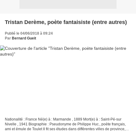
Tristan Derème, poète fantaisiste (entre autres)
Publié le 04/06/2018 à 09:24
Par
Bernard Gueit
Nationalité : France Né(e) à : Marmande , 1889 Mort(e) à : Saint-Pé-sur
Nivelle , 1941 Biographie : Pseudonyme de Philippe Huc., poète français,
ami et émule de Toulet Il fit ses études dans différentes villes de province,
Montauban, Bayonne, Toulouse,...