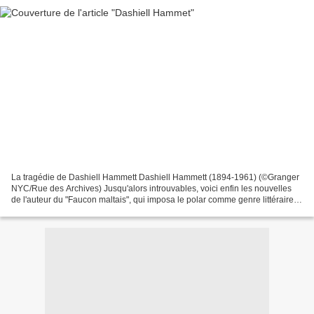
La tragédie de Dashiell Hammett Dashiell Hammett (1894-1961) (©Granger
NYC/Rue des Archives) Jusqu'alors introuvables, voici enfin les nouvelles
de l'auteur du "Faucon maltais", qui imposa le polar comme genre littéraire,
et dont la vie fut un calvaire....