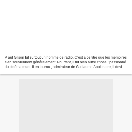
P aul Gilson fut surtout un homme de radio. C’est à ce titre que les mémoires
s’en souviennent généralement. Pourtant, il fut bien autre chose : passionné
du cinéma muet, il en tourna ; admirateur de Guillaume Apollinaire, il devint
poète ; auteur théâtral,...