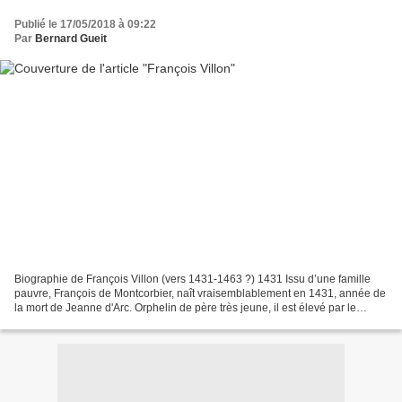
Publié le 17/05/2018 à 09:22
Par
Bernard Gueit
Biographie de François Villon (vers 1431-1463 ?) 1431 Issu d’une famille
pauvre, François de Montcorbier, naît vraisemblablement en 1431, année de
la mort de Jeanne d'Arc. Orphelin de père très jeune, il est élevé par le
chanoine Guillaume de Villon,...