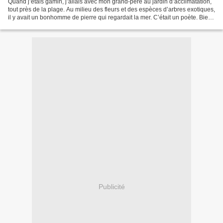
Quand j’étais gamin, j’allais avec mon grand-père au jardin d’acclimatation,
tout près de la plage. Au milieu des fleurs et des espèces d’arbres exotiques,
il y avait un bonhomme de pierre qui regardait la mer. C’était un poète. Bien
plus tard, j’appris...
Publicité