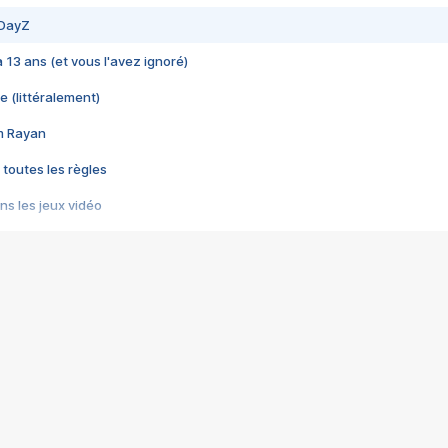
 DayZ
 a 13 ans (et vous l'avez ignoré)
e (littéralement)
im Rayan
 toutes les règles
s les jeux vidéo
us choquant de Rockstar ? - Le scandale BULLY
e plus moche de Steam
du RÊVE tourne au CAUCHEMAR
pendant 8 heures
it… à tort
umiliés par un jeu vidéo