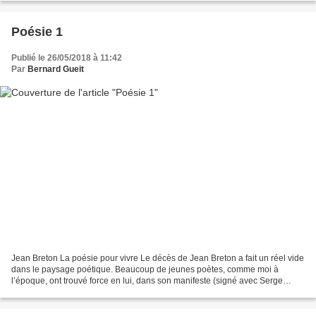
Poésie 1
Publié le 26/05/2018 à 11:42
Par
Bernard Gueit
Jean Breton La poésie pour vivre Le décès de Jean Breton a fait un réel vide
dans le paysage poétique. Beaucoup de jeunes poètes, comme moi à
l’époque, ont trouvé force en lui, dans son manifeste (signé avec Serge
Brindeau en 1964), "Poésie pour vivre"...