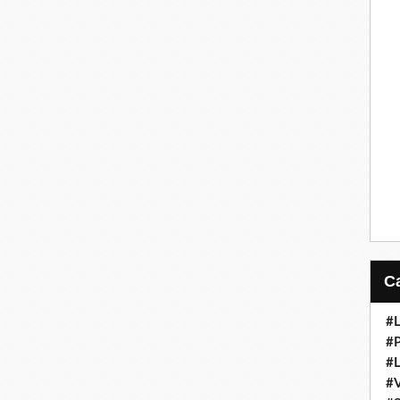
#L
#
#L
#