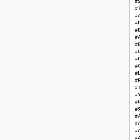
#S
#T
#A
#P
#B
#A
#B
#
#D
#
#L
#
#T
#Y
#
#
#
#
#A
#A