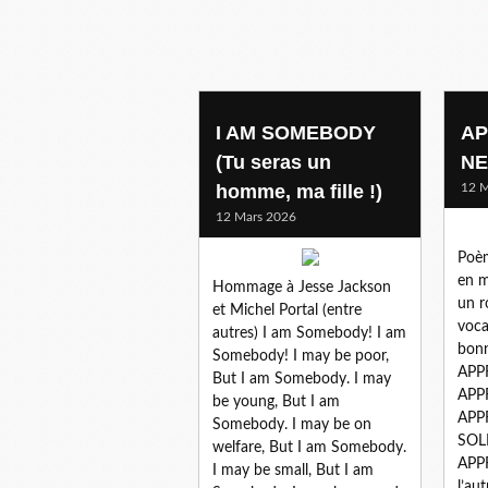
I AM SOMEBODY
AP
(Tu seras un
NE
homme, ma fille !)
12 M
12 Mars 2026
Poèm
en m
Hommage à Jesse Jackson
un r
et Michel Portal (entre
voca
autres) I am Somebody! I am
bon
Somebody! I may be poor,
APP
But I am Somebody. I may
APP
be young, But I am
APP
Somebody. I may be on
SOLE
welfare, But I am Somebody.
APP
I may be small, But I am
l’au