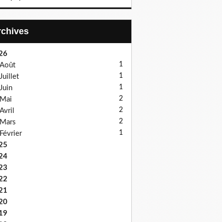
Archives
26
1
Août
1
Juillet
1
Juin
2
Mai
2
Avril
2
Mars
1
Février
25
24
23
22
21
20
19