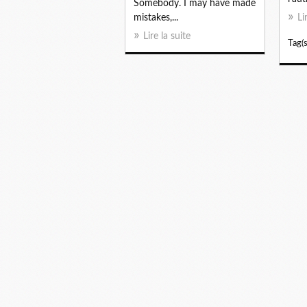
Somebody. I may have made
mistakes,...
Li
Lire la suite
Tag(s