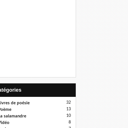
Catégories
32
ivres de poésie
13
Poème
10
a salamandre
8
Vidéo