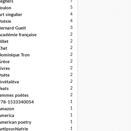
7
eghers
5
oulon
4
rt singulier
4
oésie
3
ernard Gueit
2
cadémie française
2
illet
2
Chat
2
ominique Tron
2
Grèce
2
ivres
2
Poète
2
svétaïéva
2
eats
2
femmes poètes
1
978-1533340054
1
Amazon
1
America
1
merican poetry
1
ntipsychiatrie