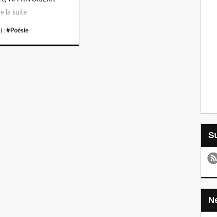
re la suite
) :
#Poésie