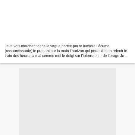
Je te vois marchant dans la vague portée par ta lumière l’écume
(assourdissante) te prenant par la main l’horizon qui pourrait bien retenir le
train des heures a mal comme moi le doigt sur l’interrupteur de l’orage Je
viens de voir dans l’arc électrique...