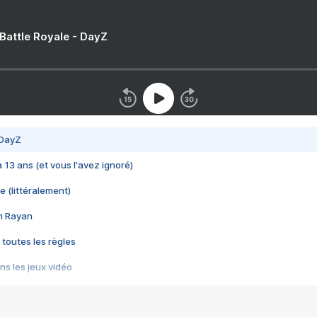
 Battle Royale - DayZ
 DayZ
 a 13 ans (et vous l'avez ignoré)
e (littéralement)
im Rayan
 toutes les règles
s les jeux vidéo
us choquant de Rockstar ? - Le scandale BULLY