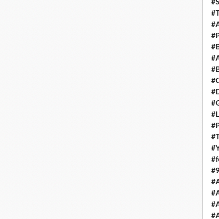
#S
#T
#A
#P
#B
#A
#B
#
#D
#
#L
#
#T
#Y
#
#
#
#
#A
#A