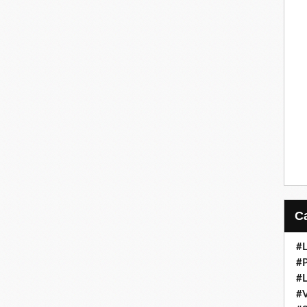
#L
#
#L
#