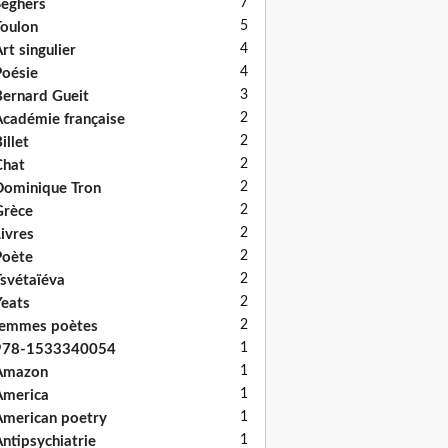
7
eghers
5
oulon
4
rt singulier
4
oésie
3
ernard Gueit
2
cadémie française
2
illet
2
Chat
2
ominique Tron
2
Grèce
2
ivres
2
Poète
2
svétaïéva
2
eats
2
femmes poètes
1
978-1533340054
1
Amazon
1
America
1
merican poetry
1
ntipsychiatrie