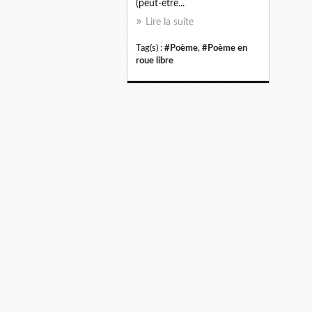
(peut-être...
Lire la suite
Tag(s) :
#Poème
,
#Poème en
roue libre