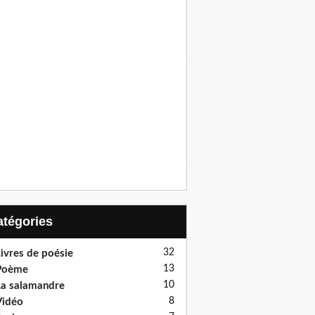
Catégories
32
ivres de poésie
13
Poème
10
a salamandre
8
Vidéo