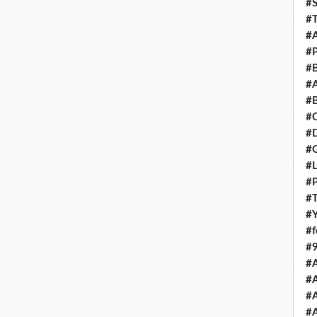
#S
#T
#A
#P
#B
#A
#B
#
#D
#
#L
#
#T
#Y
#
#
#
#
#A
#A