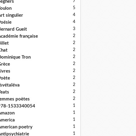
7
eghers
5
oulon
4
rt singulier
4
oésie
3
ernard Gueit
2
cadémie française
2
illet
2
Chat
2
ominique Tron
2
Grèce
2
ivres
2
Poète
2
svétaïéva
2
eats
2
femmes poètes
1
978-1533340054
1
Amazon
1
America
1
merican poetry
1
ntipsychiatrie