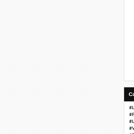
#L
#
#L
#