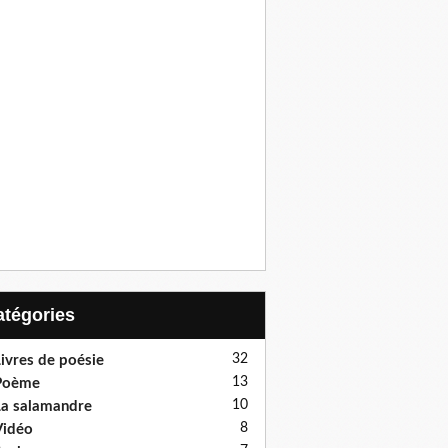
Catégories
32
ivres de poésie
13
Poème
10
a salamandre
8
Vidéo