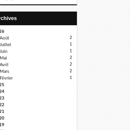
Archives
26
2
Août
1
Juillet
1
Juin
2
Mai
2
Avril
2
Mars
1
Février
25
24
23
22
21
20
19