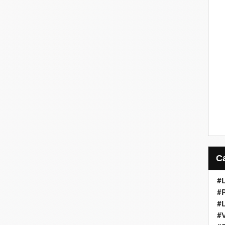
#L
#
#L
#