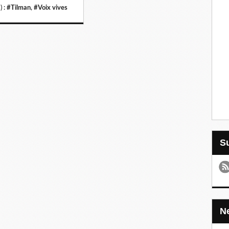
) :
#Tilman
,
#Voix vives