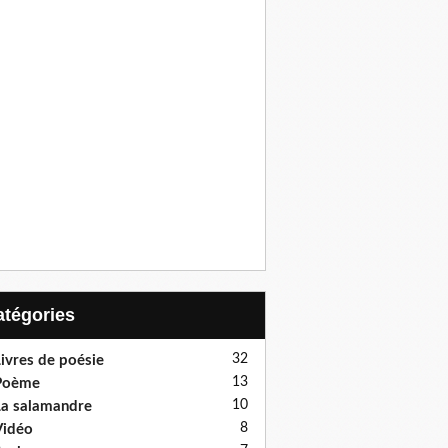
Catégories
32
ivres de poésie
13
Poème
10
a salamandre
8
Vidéo