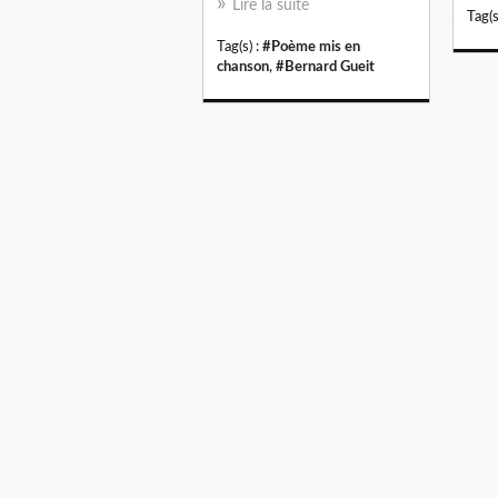
Lire la suite
Tag(s
Tag(s) :
#Poème mis en
chanson
,
#Bernard Gueit