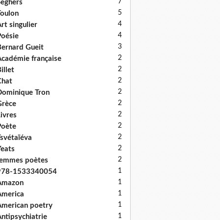
7
eghers
5
oulon
4
rt singulier
4
oésie
3
ernard Gueit
2
cadémie française
2
illet
2
Chat
2
ominique Tron
2
Grèce
2
ivres
2
Poète
2
svétaïéva
2
eats
2
femmes poètes
1
978-1533340054
1
Amazon
1
America
1
merican poetry
1
ntipsychiatrie