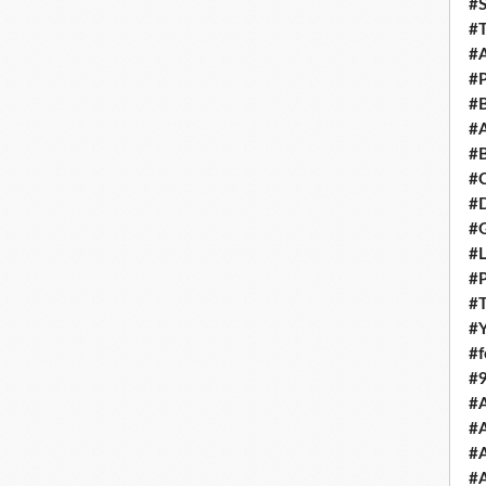
#S
#T
#A
#P
#B
#A
#B
#
#D
#
#L
#
#T
#Y
#
#
#
#
#A
#A