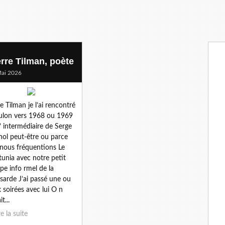
erre Tilman, poète
ai 2026
re Tilman je l’ai rencontré
ulon vers 1968 ou 1969
l’ intermédiaire de Serge
nol peut-être ou parce
nous fréquentions Le
unia avec notre petit
pe info rmel de la
arde J’ai passé une ou
 soirées avec lui O n
it...
re la suite