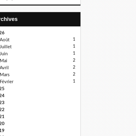
Archives
26
1
Août
1
Juillet
1
Juin
2
Mai
2
Avril
2
Mars
1
Février
25
24
23
22
21
20
19