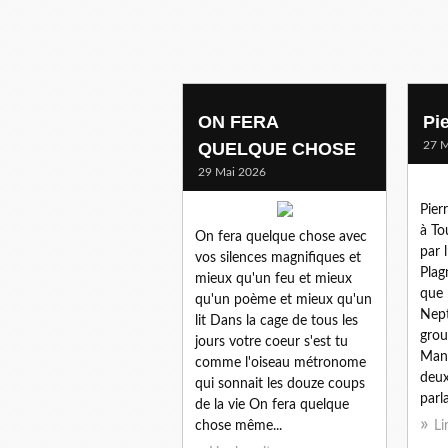
ON FERA
Pi
QUELQUE CHOSE
27 M
29 Mai 2026
Pier
à To
On fera quelque chose avec
par 
vos silences magnifiques et
Plag
mieux qu'un feu et mieux
que 
qu'un poème et mieux qu'un
Nept
lit Dans la cage de tous les
grou
jours votre coeur s'est tu
Mans
comme l'oiseau métronome
deux
qui sonnait les douze coups
parla
de la vie On fera quelque
chose même...
Li