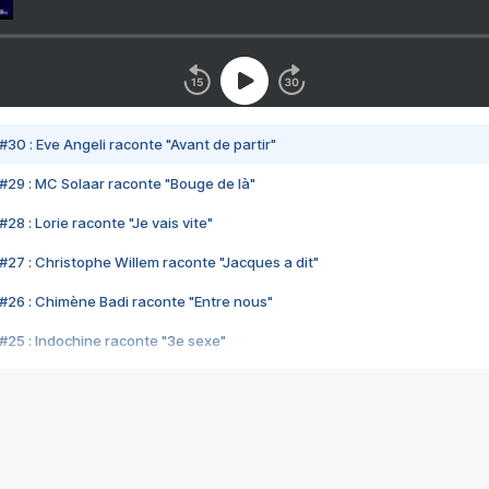
#30 : Eve Angeli raconte "Avant de partir"
#29 : MC Solaar raconte "Bouge de là"
28 : Lorie raconte "Je vais vite"
#27 : Christophe Willem raconte "Jacques a dit"
#26 : Chimène Badi raconte "Entre nous"
#25 : Indochine raconte "3e sexe"
#24 : Zaho raconte "C'est chelou"
#23 : Patrick Bruel raconte "Au café des délices"
#22 : Kyo raconte "Le chemin"