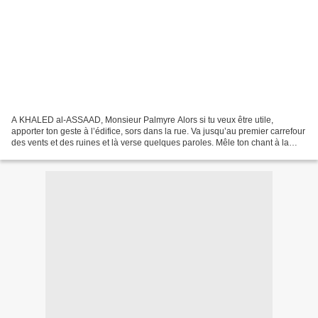
A KHALED al-ASSAAD, Monsieur Palmyre Alors si tu veux être utile,
apporter ton geste à l’édifice, sors dans la rue. Va jusqu’au premier carrefour
des vents et des ruines et là verse quelques paroles. Mêle ton chant à la
pluie des âmes. Raconte récite...