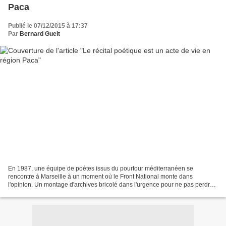
Paca
Publié le 07/12/2015 à 17:37
Par
Bernard Gueit
En 1987, une équipe de poètes issus du pourtour méditerranéen se
rencontre à Marseille à un moment où le Front National monte dans
l'opinion. Un montage d'archives bricolé dans l'urgence pour ne pas perdre
espoir. Christian Gorelli, André Benedetto, Serge...