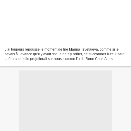
J’ai toujours repoussé le moment de lire Marina Tsvétaïéva, comme si je
savais à l’avance qu’il y avait risque de s’y brûler, de succomber à ce « saut
latéral » qu’elle projetterait sur nous, comme l’a dit René Char. Alors
j’attends et en attendant, les...