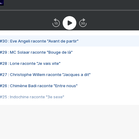
#30 : Eve Angeli raconte "Avant de partir"
#29 : MC Solaar raconte "Bouge de là"
28 : Lorie raconte "Je vais vite"
#27 : Christophe Willem raconte "Jacques a dit"
#26 : Chimène Badi raconte "Entre nous"
#25 : Indochine raconte "3e sexe"
#24 : Zaho raconte "C'est chelou"
#23 : Patrick Bruel raconte "Au café des délices"
#22 : Kyo raconte "Le chemin"