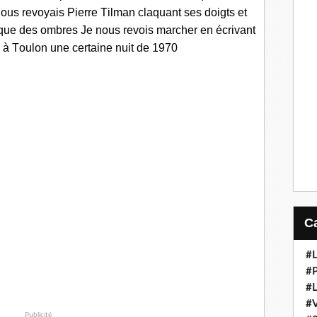
ous revoyais
Pierre Tilman claquant ses doigts
et
t que des ombres
Je nous revois
marcher en écrivant
à Toulon
une certaine nuit
de 1970
#L
#
#L
#
Publicité