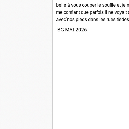
belle à
vous couper le souffle
e
t je
n
me confiant que parfois il ne voyai
avec ́
n
os pieds dans les rues tièdes
BG MAI 2026