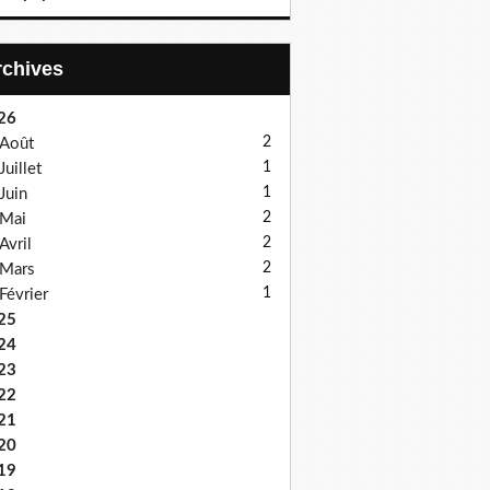
Archives
26
2
Août
1
Juillet
1
Juin
2
Mai
2
Avril
2
Mars
1
Février
25
24
23
22
21
20
19