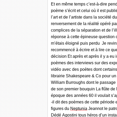
Et en même temps c’est-à-dire pend
poème s’écrit et celui où il est publi
l’art et de l’artiste dans la
société du
renversement
de la réalité opéré pa
complices d
e la séparation et de l’i
réponse à cette
épineuse
question
m’étais éloigné puis perdu
Je revin
recommenc
é
à écrire et
à lire ce qu
décision
Et après et après il y a eu 
poèmes
d
es interviews sur des expo
vidéo
avec
des po
è
tes dont certai
librairie Shakespeare
&
Co
pour un
William Burroughs
dont le passage
de son
premier
b
ou
q
uin
La flûte de
époque
des
années 60 il voulait
s’a
-il dit des poèmes de cette
période
figures
d
u
Ne
ptunia
Jeannot le pat
Dédé Agostini
to
us héros d’un insta