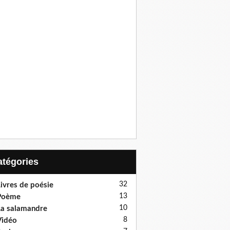
Catégories
32
ivres de poésie
13
Poème
10
a salamandre
8
Vidéo