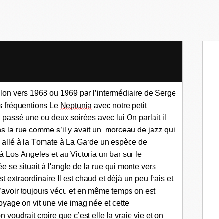
lon vers 1968
ou 1969
par
l’
intermédiaire
de Serge
s fréquentions Le
Neptunia
avec notre petit
i passé une ou deux soirées avec lui
O
n
parlait il
ns la rue comme s
’il y avait un
morceau de jazz qui
allé à la Tomate à
L
a
G
arde
un espèce de
 à Los Angeles et
au Victoria un bar
sur le
é
e se situait à l'angle de la rue qui monte vers
st extraordinaire
I
l
est chaud et déjà un peu frais et
’avoir toujours vécu
e
t
en même
tem
p
s
on est
oyage
on vit une vie
imaginée
et cette
on
voudrait
croi
re
que c’est elle la vraie vie et on