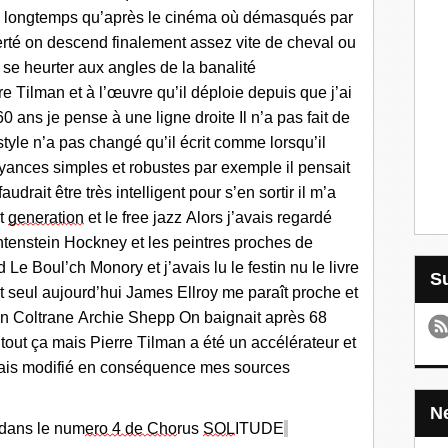
 longtemps qu’après le
cinéma
où
démasqués par
erté
o
n descend finale
ment
assez vite d
e cheval ou
se heurter aux angles de la banalité
re T
ilman et à l’œuvre qu’il déploie depuis que j’ai
 60 ans
je pense à une l
igne droite Il n’a pas fait de
style n’a pas changé qu’il écrit comme lorsqu’il
yances simples et robustes
par exem
p
le il pensait
 faudrait être très intelligent pour s’en sortir il m’a
t
generat
i
o
n
et le free jazz Alors
j’avais regard
é
htens
tein
Hockney et les
peintres proches de
d Le Boul
’ch Monory
et j’avais
lu
le festin nu le livre
t seul aujourd’hui James Ellroy me p
a
r
aît p
r
oche et
n Coltrane Archie Shepp On baignait après 68
 tout ça mais
Pierre Tilman
a
été
u
n
accélérateur
et
ais modifié
en conséquence
mes sources
dans le num
ero 4 de Cho
rus
SO
L
ITUDE