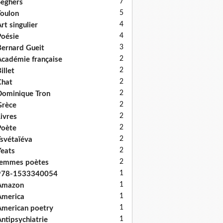
7
eghers
5
oulon
4
rt singulier
4
oésie
3
ernard Gueit
2
cadémie française
2
illet
2
Chat
2
ominique Tron
2
Grèce
2
ivres
2
Poète
2
svétaïéva
2
eats
2
femmes poètes
1
978-1533340054
1
Amazon
1
America
1
merican poetry
1
ntipsychiatrie