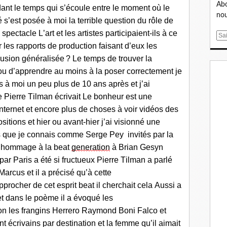
Abo
ant le temps qui s’écoule entre le moment où le
nou
é
s’est posée
à
moi la terrible
question
du rôle de
 spectacle
L’art et les artistes participaient
-
ils à ce
E
r les rapports de product
ion
faisant d’eux les
m
a
llusion
généralisée
? L
e temps de trouver la
i
ou d’apprendre au moins à la poser correctement
je
l
s à moi un peu plus de 10 ans apr
ès et j’ai
e Pierre Tilman écrivait
Le bonheur est une
internet et encore plus de
choses à voir vidéos des
sitions et hier ou avant-hier j’ai visionné une
ns que je connais comme Serge Pey
invités par la
 hommage à la beat
generation
à Brian Gesyn
par
Paris a été si fructueux
Pierre Tilman a parl
é
Marcus
et il a
précisé
qu’à cette
pprocher de
cet esprit
beat
i
l cherchait cela
A
ussi a
et dans le poème il a évoqué les
ron les frangins Herrero Raymond Boni
Falco et
nt
écrivains par destination
e
t
la femme qu’il aimait