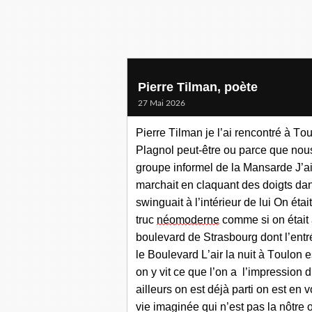
Pierre Tilman, poète
27 Mai 2026
Pierre Tilman je l’ai rencontré
à
Tou
Plagnol peut-être ou parce que nou
groupe
info
rmel de la Mansarde J’a
marchait en claquant des doigts da
swinguait à l’intérieur
de lui
O
n
était
truc
néo
moderne
comme si on était
boulevard de Strasbourg d
ont l’entr
le
Boulevard L’air la nuit à Toulon
e
on y vit ce que l’on a
l’impressi
o
n
d
ailleurs on est déjà
part
i
on
es
t
en v
vie
imagin
é
e
qu
i
n’est pas la nôtre 