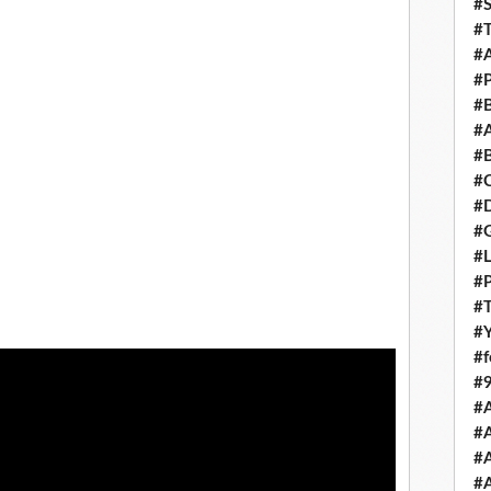
#S
#T
#A
#P
#B
#A
#B
#
#D
#
#L
#
#T
#Y
#
#
#
#
#A
#A