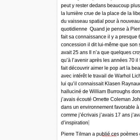
peut
y rester dedans beaucoup plus
la lumière crue de la place de la lib
du vaisseau spatial pour à nouve
au
quotidienne
Quand je pe
nse
à Pier
fait sa connaissance
il y a presque
concess
i
on
il dit lui-même que son 
avait 25 ans
Il n’a que quelques cr
o
qu’à l’avenir après les années 70
il
fait
découvrir
aimer le pop art
la bea
a
vec
intérêt
le
travail de
W
arhol Lic
lui
qu’il connaissait
Klasen Ra
y
nau
halluciné de
William Burro
u
ghs do
n
j’avais
écouté
O
rnette Coleman
Joh
dans un environnement f
avorable à
comme j’
écrivais
j’avais 17 ans
j’av
d’inspir
at
ion
Pierre Tilman a pu
blié ce
s poèmes 